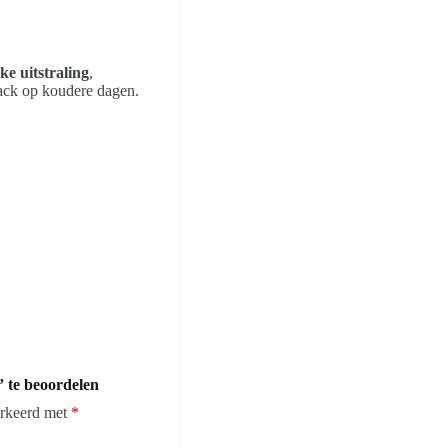
ke uitstraling
,
jack op koudere dagen.
” te beoordelen
arkeerd met
*