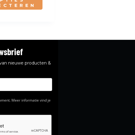
product
ECTEREN
heeft
meerdere
variaties.
Deze
optie
kan
gekozen
worden
wsbrief
op
de
e van nieuwe producten &
productpagina
ment. Meer informatie vind je