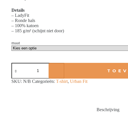
Details
– LadyFit
– Ronde hals
– 100% katoen
– 185 g/m² (schijnt niet door)
maat
Mechanica
in
TOEV
Bloei
–
SKU:
N/B
Categorieën:
T-shirt
,
Urban Fit
Urban
Fit
–
Zwart
aantal
Beschrijving