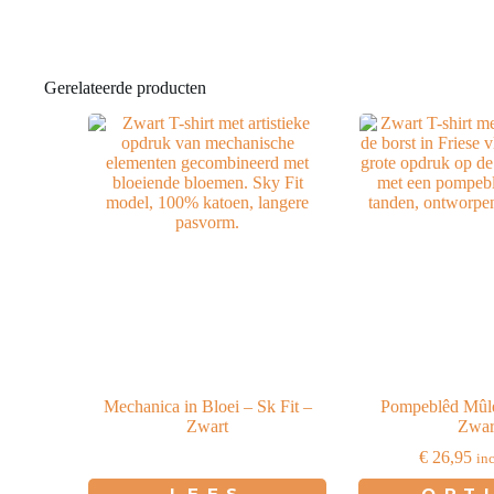
Gerelateerde producten
Mechanica in Bloei – Sk Fit –
Pompeblêd Mûle
Zwart
Zwar
€
26,95
in
Di
LEES
OPT