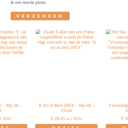
ik een reactie plaats.
VERZENDEN
 – Sky-fit –
It Syt in Myn DNA – Sky-fit –
Visvereni
t
Zwart
S
€
26,95
€
2
cl. BTW
incl. BTW
t
Dit
IES
OPTIES
O