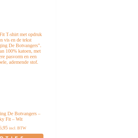
ging De Botvangers –
ky Fit – Wit
6,95
incl. BTW
Dit
PTIES