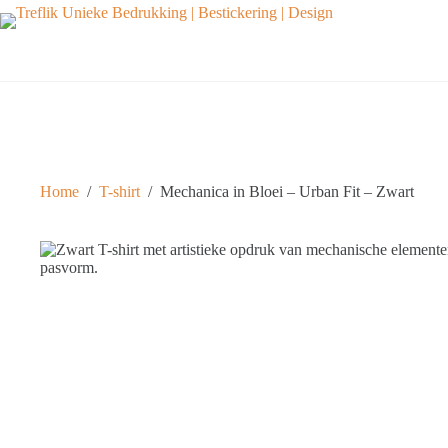
Ga
naar
de
inhoud
Home
/
T-shirt
/
Mechanica in Bloei – Urban Fit – Zwart