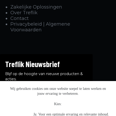
Zakelijke Oplossingen
Over Treflik
Contact
Privacybeleid | Algemene
Voorwaarden
Treflik Nieuwsbrief
Blijf op de hoogte van nieuwe producten &
acties.
Wij gebruiken cookies om onze website soepel te laten werken en
jouw ervaring te verbeteren.
Kies:
Afmelden kan op elk moment. Meer informatie vind je in
ons
privacybeleid.
Ja: Voor een optimale ervaring en relevante inhoud.