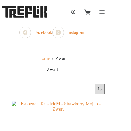
Ga
naar
de
Winkelwagen
inhoud
Facebook
Instagram
Home
/
Zwart
Zwart