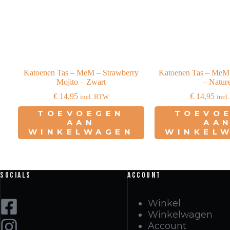
Katoenen Tas – MeM – Strawberry
Katoenen Tas – MeM 
Mojito – Zwart
– Nature
€
14,95
€
14,95
incl. BTW
incl
TOEVOEGEN
TOEVO
AAN
AA
WINKELWAGEN
WINKEL
Socials
Account
Winkel
Winkelwagen
Account