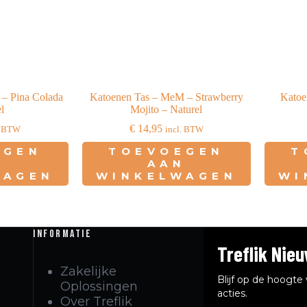
– Pina Colada
Katoenen Tas – MeM – Strawberry
Katoe
l
Mojito – Naturel
€
14,95
. BTW
incl. BTW
EGEN
TOEVOEGEN
T
N
AAN
WAGEN
WINKELWAGEN
WI
Informatie
Treflik Nie
Zakelijke
Blijf op de hoogt
Oplossingen
acties.
Over Treflik