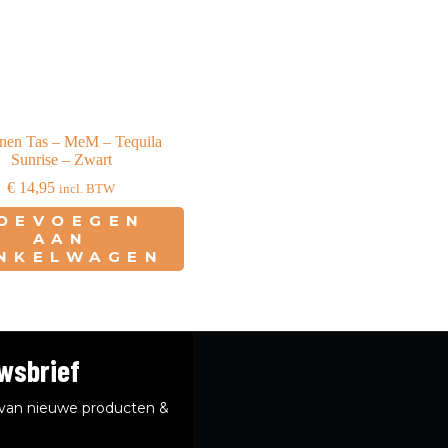
nen Tas – MeM – Tequila
Sunrise – Zwart
€
14,95
incl. BTW
OEVOEGEN
AAN
NKELWAGEN
uwsbrief
e van nieuwe producten &