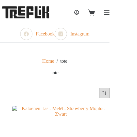
Ga
naar
de
Winkelwagen
inhoud
Facebook
Instagram
Home
/
tote
tote