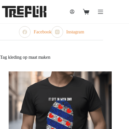
Ga
naar
de
Winkelwagen
inhoud
Facebook
Instagram
Tag
kleding op maat maken