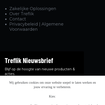
Zakelijke Oplossingen
Over Treflik
Contact
Privacybeleid | Algemene
Voorwaarden
Treflik Nieuwsbrief
Blijf op de hoogte van nieuwe producten &
acties.
Wij gebruiken cookies om onze website soepel te laten werken en
jouw ervaring te verbeteren.
Kies:
Afmelden kan op elk moment. Meer informatie vind je in
ons
privacybeleid.