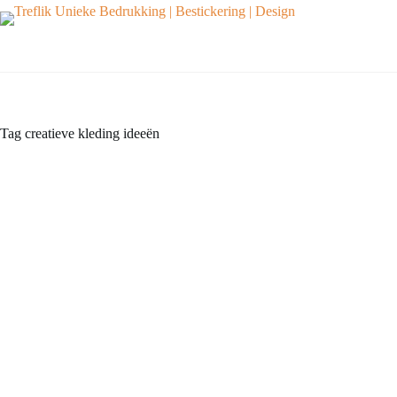
Ga
naar
de
inhoud
Tag
creatieve kleding ideeën