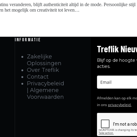
u veranderen, blijft authenticiteit altijd in de mode. Persoonlijke stij
en het mogelijk om creativiteit tot leven…
Informatie
Treflik Nieu
Zakelijke
Blijf op de hoogt
Oplossingen
acties.
Over Treflik
Contact
Privacybeleid
| Algemene
Voorwaarden
Afmelden kan op elk mo
in ons
privacybeleid.